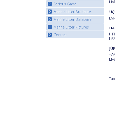
MAR
Serious Game
Watch Troubled Waters
ÜÇ
Marine Litter Brochure
Start the game
EMP
Marine Litter Database
Marine Litter Pictures
HA
Hİ
Contact
LİS
JÜ
YOM
MA
Yar