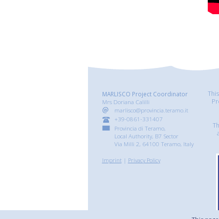
Thi
MARLISCO Project Coordinator
Pr
Mrs Doriana Calilli
marlisco@provincia.teramo.it
+39-0861-331407
Th
Provincia di Teramo,
Local Authority, B7 Sector
Via Milli 2, 64100 Teramo, Italy
Imprint
|
Privacy Policy