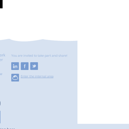
ork
You are invited to take part and share!
er
ew
Enter the internal area