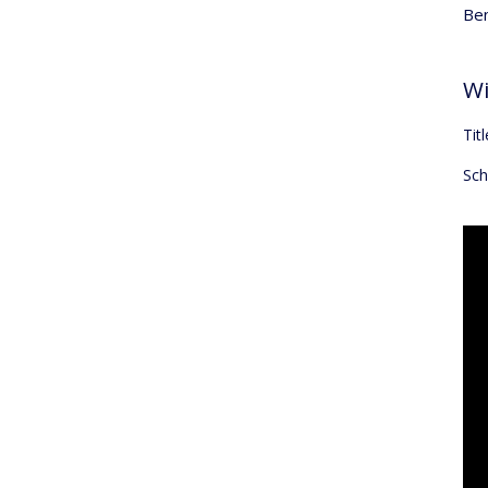
Ben
Wi
Tit
Sch