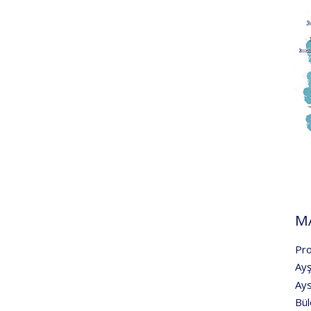
MA
Pro
Ayş
Ays
Bül