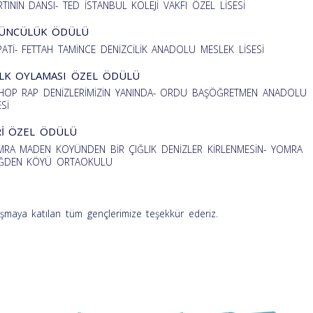
TININ DANSI- TED İSTANBUL KOLEJİ VAKFI ÖZEL LİSESİ
ÜNCÜLÜK ÖDÜLÜ
ATİ- FETTAH TAMİNCE DENİZCİLİK ANADOLU MESLEK LİSESİ
LK OYLAMASI ÖZEL ÖDÜLÜ
PHOP RAP DENİZLERİMİZİN YANINDA- ORDU BAŞÖĞRETMEN ANADOLU
ESİ
Rİ ÖZEL ÖDÜLÜ
RA MADEN KOYÜNDEN BİR ÇIĞLIK DENİZLER KİRLENMESİN- YOMRA
ĞDEN KÖYÜ ORTAOKULU
ışmaya katılan tüm gençlerimize teşekkür ederiz.