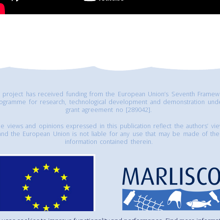
s project has received funding from the European Union’s Seventh Framew
ogramme for research, technological development and demonstration und
grant agreement no [289042].
e views and opinions expressed in this publication reflect the authors’ vi
and the European Union is not liable for any use that may be made of the
information contained therein.