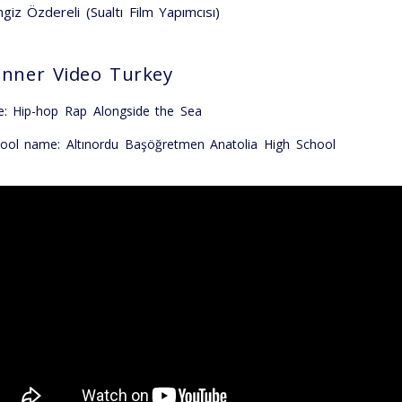
giz Özdereli (Sualtı Film Yapımcısı)
nner Video Turkey
le: Hip-hop Rap Alongside the Sea
ool name: Altınordu Başöğretmen Anatolia High School