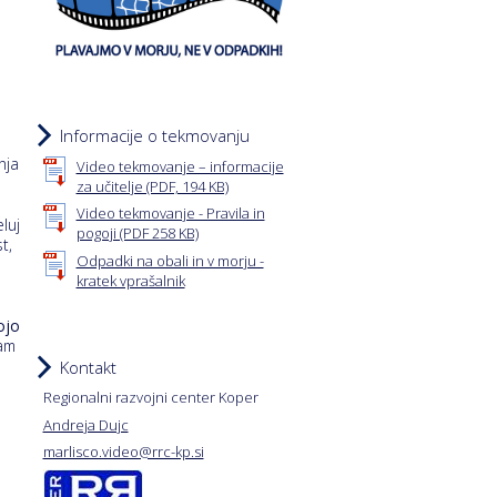
Informacije o tekmovanju
nja
Video tekmovanje – informacije
za učitelje (PDF, 194 KB)
Video tekmovanje - Pravila in
luj
pogoji (PDF 258 KB)
t,
Odpadki na obali in v morju -
kratek vprašalnik
ojo
nam
Kontakt
Regionalni razvojni center Koper
Andreja Dujc
marlisco.video@rrc-kp.si