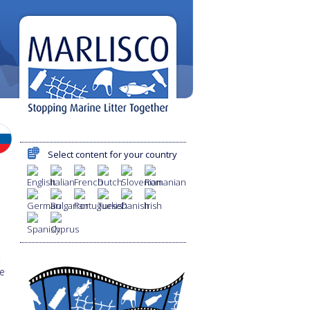
Select content for your country
:
je