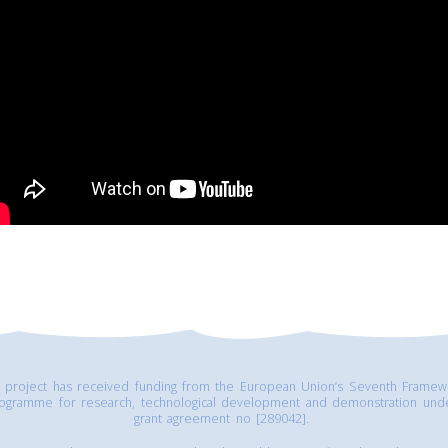
s project has received funding from the European Union’s Seventh Framew
ogramme for research, technological development and demonstration und
grant agreement no [289042].