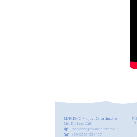
Thi
MARLISCO Project Coordinator
Pr
Mrs Doriana Calilli
marlisco@provincia.teramo.it
+39-0861-331407