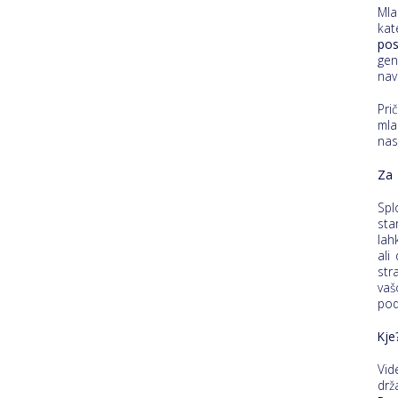
Mla
ka
pos
gen
nav
Pri
mla
nas
Za 
Spl
sta
lah
ali
str
vaš
pod
Kje
Vid
dr