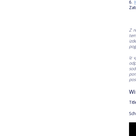
6.
Zat
Z r
tem
izd
pog
Iz 
odp
sod
pom
pos
Wi
Tit
Sch