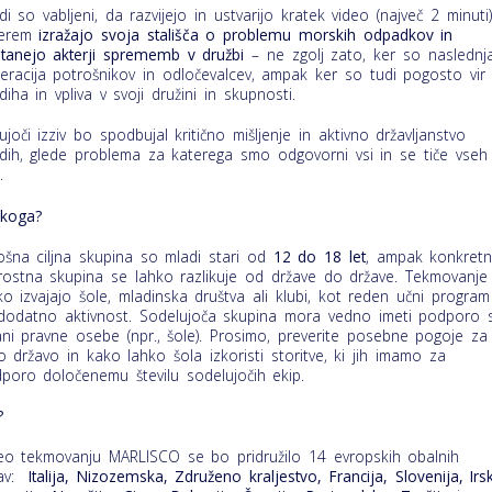
di so vabljeni, da razvijejo in ustvarijo kratek video (največ 2 minuti)
terem
izražajo svoja stališča o problemu morskih odpadkov in
tanejo akterji sprememb v družbi
– ne zgolj zato, ker so naslednj
eracija potrošnikov in odločevalcev, ampak ker so tudi pogosto vir
diha in vpliva v svoji družini in skupnosti.
čujoči izziv bo spodbujal kritično mišljenje in aktivno državljanstvo
dih, glede problema za katerega smo odgovorni vsi in se tiče vseh
.
koga?
ošna ciljna skupina so mladi stari od
12 do 18 let
, ampak konkret
rostna skupina se lahko razlikuje od države do države. Tekmovanje
ko izvajajo šole, mladinska društva ali klubi, kot reden učni program
 dodatno aktivnost. Sodelujoča skupina mora vedno imeti podporo 
ani pravne osebe (npr., šole). Prosimo, preverite posebne pogoje za
o državo in kako lahko šola izkoristi storitve, ki jih imamo za
poro določenemu številu sodelujočih ekip.
?
eo tekmovanju MARLISCO se bo pridružilo 14 evropskih obalnih
žav:
Italija, Nizozemska, Združeno kraljestvo, Francija, Slovenija, Irs