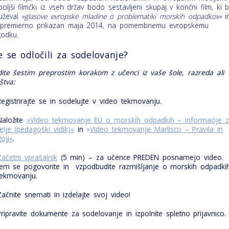
boljši filmčki iz vseh držav bodo sestavljeni skupaj v končni film, ki 
uževal
»glasove evropske mladine o problematiki morskih odpadkov«
i
premierno prikazan maja 2014, na pomembnemu evropskemu
odku.
e se odločili za sodelovanje?
dite šestim preprostim korakom z učenci iz vaše šole, razreda ali
štva:
Registrirajte se in sodelujte v video tekmovanju.
Naložite
»Video tekmovanje EU o morskih odpadkih – informacije 
telje (pedagoški vidik)«
in
»
Video tekmovanje Marlisco – Pravila in
oji«
.
Začetni vprašalnik
(5 min) – za učence PREDEN posnamejo video.
em se pogovorite in vzpodbudite razmišljanje o morskih odpadki
tekmovanju.
Začnite snemati in izdelajte svoj video!
Pripravite dokumente za sodelovanje in izpolnite spletno prijavnico.