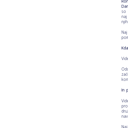
Rom
Da
so 
naj
nji
Naj
pom
Kda
Vid
Odd
zač
kon
In 
Vid
pro
dru
nav
Naj