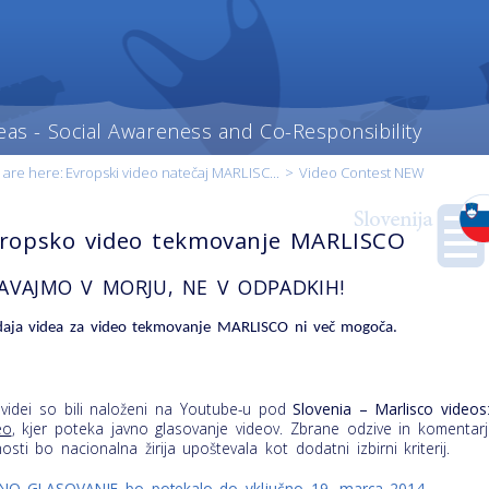
eas - Social Awareness and Co-Responsibility
 are here:
Evropski video natečaj MARLISC...
>
Video Contest NEW
ropsko video tekmovanje MARLISCO
AVAJMO V MORJU, NE V ODPADKIH!
aja videa za video tekmovanje MARLISCO ni več mogoča.
t content
 videi so bili naloženi na Youtube-u pod
Slovenia – Marlisco videos
our
eo
, kjer poteka javno glasovanje videov. Zbrane odzive in komentar
ry
nosti bo nacionalna žirija upoštevala kot dodatni izbirni kriterij.
NO GLASOVANJE bo potekalo do vključno 19. marca 2014
.