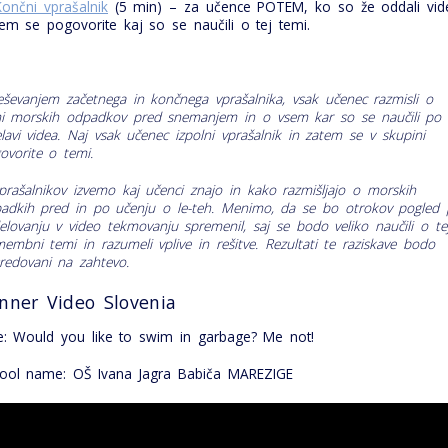
Končni vprašalnik
(5 min) – za učence POTEM, ko so že oddali vid
em se pogovorite kaj so se naučili o tej temi.
eševanjem začetnega in končnega vprašalnika, vsak učenec razmisli o
i morskih odpadkov pred snemanjem in o vsem kar so se naučili po
elavi videa. Naj vsak učenec izpolni vprašalnik in zatem se v skupini
ovorite o temi.
vprašalnikov izvemo kaj učenci znajo in kako razmišljajo o morskih
adkih pred in po učenju o le-teh. Menimo, da se bo otrokov pogled
elovanju v video tekmovanju spremenil, saj se bodo veliko naučili o te
embni temi in razumeli vplive in rešitve. Rezultati te raziskave bodo
redovani na zahtevo
.
nner Video Slovenia
le: Would you like to swim in garbage? Me not!
ool name: OŠ Ivana Jagra Babiča MAREZIGE