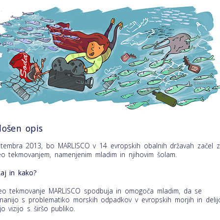
lošen opis
tembra 2013, bo MARLISCO v 14 evropskih obalnih državah začel z
eo tekmovanjem, namenjenim mladim in njihovim šolam.
aj in kako?
eo tekmovanje MARLISCO spodbuja in omogoča mladim, da se
nanijo s problematiko morskih odpadkov v evropskih morjih in delij
jo vizijo s širšo publiko.