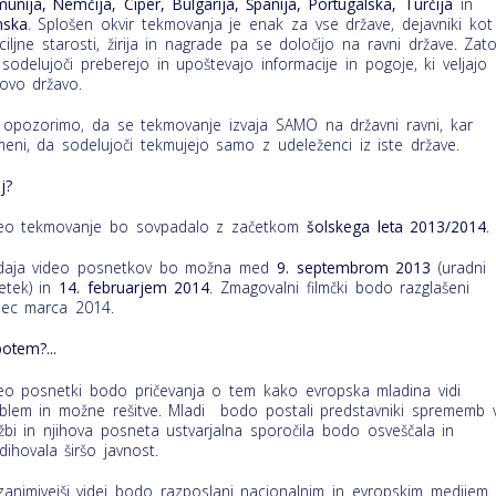
unija, Nemčija, Ciper, Bulgarija, Španija, Portugalska, Turčija
in
nska
. Splošen okvir tekmovanja je enak za vse države, dejavniki kot
ciljne starosti, žirija in nagrade pa se določijo na ravni države. Zato
 sodelujoči preberejo in upoštevajo informacije in pogoje, ki veljajo
hovo državo.
 opozorimo, da se tekmovanje izvaja SAMO na državni ravni, kar
eni, da sodelujoči tekmujejo samo z udeleženci iz iste države.
j?
eo tekmovanje bo sovpadalo z začetkom
šolskega leta 2013/2014
.
aja video posnetkov bo možna med
9. septembrom 2013
(uradni
etek) in
14. februarjem 2014
. Zmagovalni filmčki bodo razglašeni
ec marca 2014.
potem?...
eo posnetki bodo pričevanja o tem kako evropska mladina vidi
blem in možne rešitve. Mladi bodo postali predstavniki sprememb 
žbi in njihova posneta ustvarjalna sporočila bodo osveščala in
dihovala širšo javnost.
zanimivejši videi bodo razposlani nacionalnim in evropskim medijem.