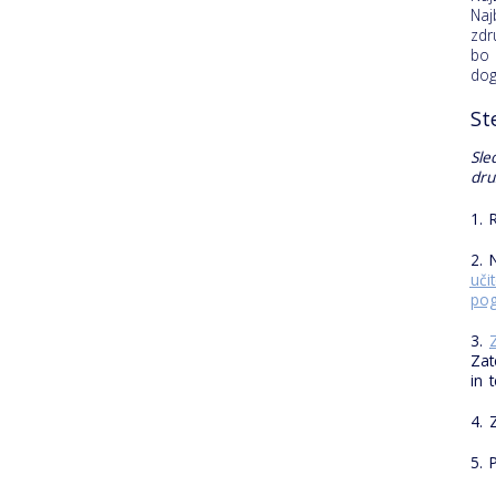
Naj
zdr
bo 
dog
St
Sle
dru
1. 
2. 
uči
pog
3.
Zat
in 
4. 
5. 