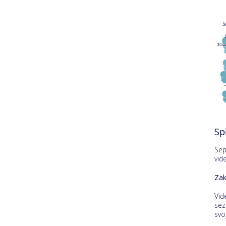
Sp
Sep
vid
Zak
Vid
sez
svo