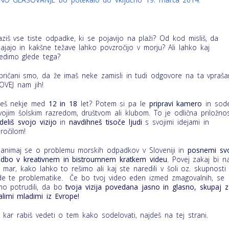
ziš vse tiste odpadke, ki se pojavijo na plaži? Od kod misliš, da
hajajo in kakšne težave lahko povzročijo v morju? Ali lahko kaj
edimo glede tega?
pričani smo, da že imaš neke zamisli in tudi odgovore na ta vpraša
POVEJ nam jih!
ješ nekje med
12 in 18
let? Potem si pa le
pripravi kamero
in sode
vojim šolskim razredom, društvom ali klubom. To je odlična priložnos
deliš svojo vizijo
in
navdihneš tisoče ljudi
s svojimi idejami in
ročilom!
animaj se o problemu morskih odpadkov v Sloveniji in
posnemi sv
dbo v kreativnem in bistroumnem kratkem videu
. Povej zakaj bi 
o mar, kako lahko to rešimo ali kaj ste naredili v šoli oz. skupnosti
de te problematike. Če bo tvoj video eden izmed zmagovalnih, se
o potrudili, da bo
tvoja vizija povedana jasno in glasno, skupaj z
alimi mladimi iz Evrope!
 kar rabiš vedeti o tem kako sodelovati, najdeš na tej strani.