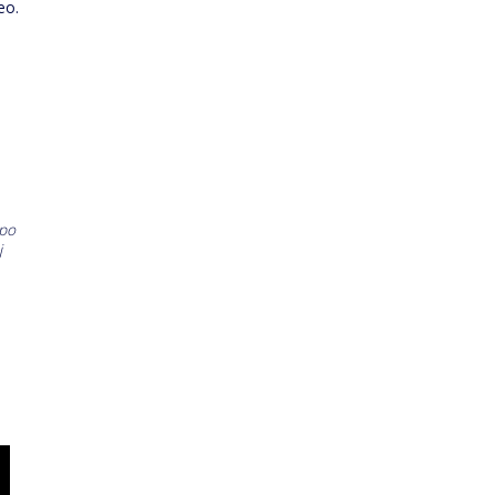
eo.
 po
j