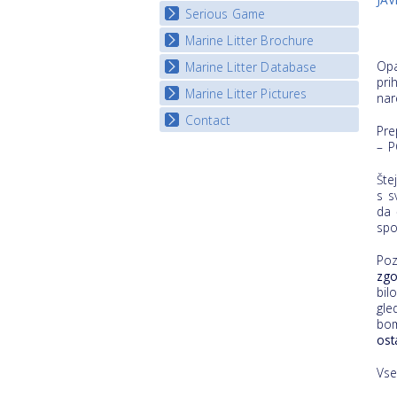
Serious Game
Watch Troubled Waters
Marine Litter Brochure
Start the game
Opa
Marine Litter Database
pri
Marine Litter Pictures
nar
Contact
Pre
– 
Šte
s s
da
spo
Poz
zgo
bil
gle
bom
ost
Vse