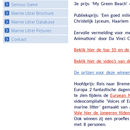
3e prijs:
'My Green Beach' do
Serious Game
Watch Troubled Waters
Marine Litter Brochure
Start the game
Publieksprijs:
'Een goed milie
Christelijk Lyceum, Haarlem
Marine Litter Database
Marine Litter Pictures
Eervolle vermelding voor me
Animations' door Da Vinci 
Contact
Bekijk hier de top 10 en de
Bekijk hier de video’s van 
De prijzen voor deze winnen
Hoofdprijs:
Reis naar Breme
Europa 2 fantastische dagen
te zien tijdens de
Eurpean 
videocompilatie ‘Voices of 
marine litter’ gemaakt van 
Volg hier de jongeren tijde
Ook winnen zij een proefles
met 8 personen.