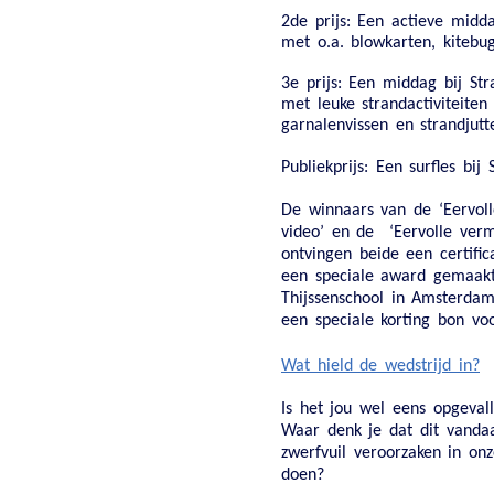
2de prijs:
Een actieve midd
met o.a. blowkarten, kitebu
3e prijs:
Een middag bij Str
met leuke strandactiviteite
garnalenvissen en strandjutt
P
ubliekprijs:
Een surfles bij
De winnaars van de ‘Eervol
video’ en de ‘Eervolle verm
ontvingen beide een certifi
een speciale award gemaakt
Thijssenschool in Amsterdam
een speciale korting bon voo
Wat hield de wedstrijd in?
Is het jou wel eens opgevall
Waar denk je dat dit vand
zwerfvuil veroorzaken in on
doen?