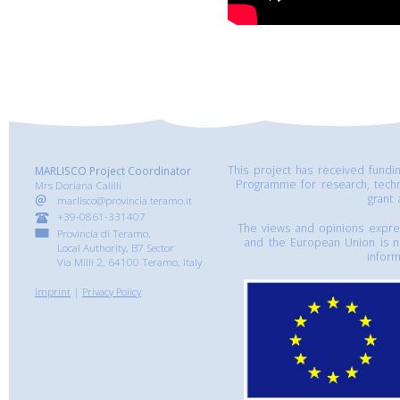
This project has received fund
MARLISCO Project Coordinator
Programme for research, tech
Mrs Doriana Calilli
grant
marlisco@provincia.teramo.it
+39-0861-331407
The views and opinions express
Provincia di Teramo,
and the European Union is n
Local Authority, B7 Sector
inform
Via Milli 2, 64100 Teramo, Italy
Imprint
|
Privacy Policy