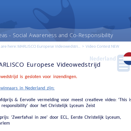
eas - Social Awareness and Co-Responsibility
 are here:
MARLISCO Europese Videowedstri...
>
Video Contest NEW
RLISCO Europese Videowedstrijd
wedstrijd is gesloten voor inzendingen.
winnaars in Nederland zijn:
fdprijs & Eervolle vermelding voor meest creatieve video:
'This i
 responsibility' door het Christelijk Lyceum Zeist
t content
our
prijs:
'Zwerfafval in zee' door ECL, Eerste Christelijk Lyceum,
ry
arlem