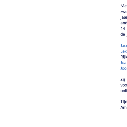
Met
zwe
jaa
and
14 
de 
Jac
Lex
Rij
Joa
Joo
Zij
voo
onl
Tij
Ams