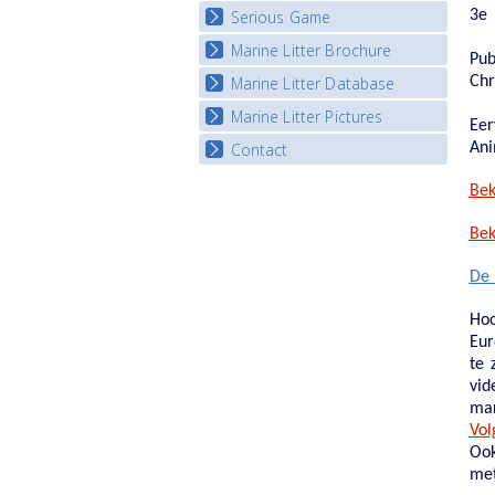
3e 
Serious Game
Watch Troubled Waters
Marine Litter Brochure
Start the game
Pub
Chr
Marine Litter Database
Marine Litter Pictures
Eer
Ani
Contact
Bek
Bek
De 
Hoo
Eur
te 
vid
mar
Vol
Ook
met