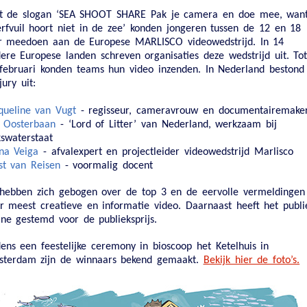
 de slogan ‘SEA SHOOT SHARE Pak je camera en doe mee, wan
rfvuil hoort niet in de zee’ konden jongeren tussen de 12 en 18
r meedoen aan de Europese MARLISCO videowedstrijd. In 14
ere Europese landen schreven organisaties deze wedstrijd uit. To
februari konden teams hun video inzenden. In Nederland bestond
jury uit:
queline van Vugt
- regisseur, cameravrouw en documentairemake
 Oosterbaan
- ‘Lord of Litter’ van Nederland, werkzaam bij
kswaterstaat
na Veiga
- afvalexpert en projectleider videowedstrijd Marlisco
st van Reisen
- voormalig docent
 hebben zich gebogen over de top 3 en de eervolle vermeldingen
r meest creatieve en informatie video. Daarnaast heeft het publi
ine gestemd voor de publieksprijs.
dens een feestelijke ceremony in bioscoop het Ketelhuis in
terdam zijn de winnaars bekend gemaakt.
Bekijk hier de foto’s
.