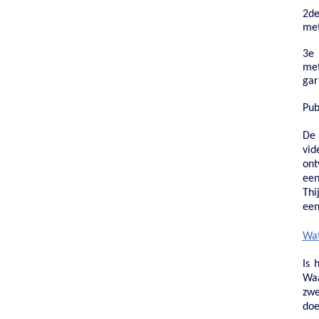
2de
met
3e 
met
gar
P
ub
De 
vid
ont
een
Thi
een
Wat
Is 
Waa
zwe
doe