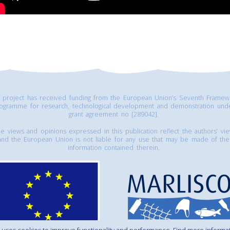
s project has received funding from the European Union’s Seventh Framew
ogramme for research, technological development and demonstration und
grant agreement no [289042].
e views and opinions expressed in this publication reflect the authors’ vi
and the European Union is not liable for any use that may be made of the
information contained therein.