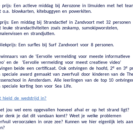
 prijs:
Een actieve middag bij Aerozone in IJmuiden met het tea
 o.a. blowkarten, kitebuggyen en powerkiten.
prijs:
Een middag bij Strandactief in Zandvoort met 32 personen
 leuke strandactiviteiten zoals zeskamp, sumokipworstelen,
nalenvissen en strandjutten.
liekprijs:
Een surfles bij Surf Zandvoort voor 8 personen.
winnaars van de ‘Eervolle vermelding voor meeste informatieve
eo’ en de ‘Eervolle vermelding voor meest creatieve video’
e
e
vingen beide een certificaat. Ook ontvingen de hoofd, 2
en 3
pr
 speciale award gemaakt van zwerfvuil door kinderen van de Th
jssenschool in Amsterdam. Alle leerlingen van de top 10 ontvinge
 speciale korting bon voor Sea Life.
 hield de wedstrijd in?
het jou wel eens opgevallen hoeveel afval er op het strand ligt?
r denk je dat dit vandaan komt? Weet je welke problemen
rfvuil veroorzaken in onze zee? Kunnen we hier eigenlijk iets aan
n?