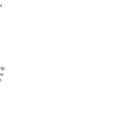
m
ijs
eo
n