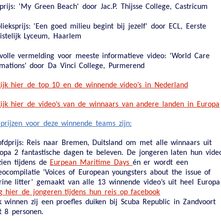
prijs:
'My Green Beach' door Jac.P. Thijsse College, Castricum
lieksprijs:
'Een goed milieu begint bij jezelf' door ECL, Eerste
istelijk Lyceum, Haarlem
volle vermelding voor meeste informatieve video:
'World Care
mations' door Da Vinci College, Purmerend
ijk hier de top 10 en de winnende video’s in Nederland
ijk hier de video’s van de winnaars van andere landen in Europa
prijzen voor deze winnende teams zijn:
fdprijs:
Reis naar Bremen, Duitsland om met alle winnaars uit
opa 2 fantastische dagen te beleven. De jongeren laten hun vide
zien tijdens de
Eurpean Maritime Days
én er wordt een
eocompilatie ‘Voices of European youngsters about the issue of
ine litter’ gemaakt van alle 13 winnende video’s uit heel Europa
g hier de jongeren tijdens hun reis op facebook
 winnen zij een proefles duiken bij Scuba Republic in Zandvoort
 8 personen.