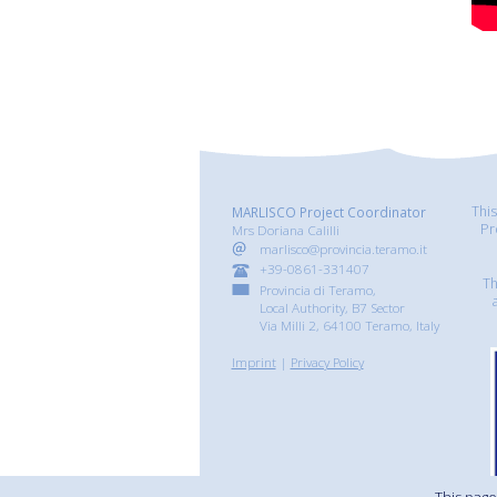
Thi
MARLISCO Project Coordinator
Pr
Mrs Doriana Calilli
marlisco@provincia.teramo.it
+39-0861-331407
Th
Provincia di Teramo,
Local Authority, B7 Sector
Via Milli 2, 64100 Teramo, Italy
Imprint
|
Privacy Policy