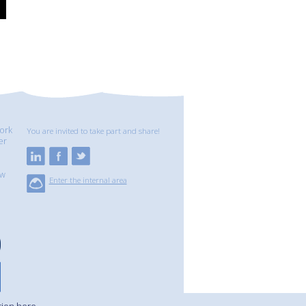
ork
You are invited to take part and share!
er
ew
Enter the internal area