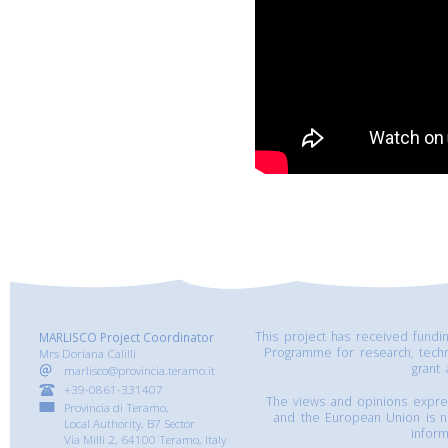
This project has received fund
MARLISCO Project Coordinator
Programme for research, tech
Mrs Doriana Calilli
grant
marlisco@provincia.teramo.it
+39-0861-331407
The views and opinions express
Provincia di Teramo,
and the European Union is n
Local Authority, B7 Sector
inform
Via Milli 2, 64100 Teramo, Italy