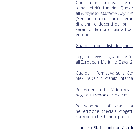
Compilation europea che rifl
tema dei rifiuti marini. Ques
all'
European Maritime Day Cel
(Germania) a cui partecipera
di alunni e docenti dei primi 
saranno da noi diffusi attiva
europei.
Guarda la best list dei primi
Leggi le news e guarda le fo
all'
European Maritime Days 
Guarda l'informativa sulla Ce
MARLISCO
"1° Premio Internaz
Per vedere tutti i Video visit
pagina
Facebook
e esprimi i
Per saperne di più
scarica l
nell'edizione speciale Proge
sui video che hanno preso p
Il nostro Staff continuerà a t