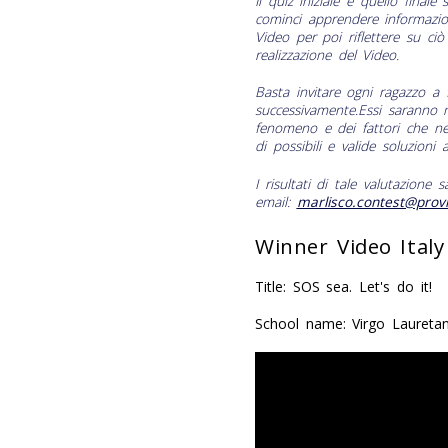
Il quiz iniziale e quello finale
cominci apprendere informazion
Video per poi riflettere su ci
realizzazione del Video.
Basta invitare ogni ragazzo a 
successivamente
.
Essi saranno m
fenomeno e dei fattori che ne 
di possibili e valide soluzioni 
I risultati di tale valutazione s
email:
marlisco.contest@prov
Winner Video Italy
Title: SOS sea. Let's do it!
School name: Virgo Laureta