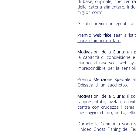
di base, originale, che centr
della catena alimentare. Ind
miglior corto.
Gli altri premi consegnati son
Premio web “like sea”
all’Is
mare diamoci da fare
.
Motivazioni della Giuria: u
n p
la capacità di condivisione e
marino, attraverso il web s
imprescindibile per la sensib
Premio Menzione Speciale
al
Odissea di un sacchetto
.
Motivazioni della Giuria: i
l s
rappresentato, rivela creatività
centra con crudezza il tema 
messaggio chiaro, netto, eff
Durante la Cerimonia sono sta
il video Ghost Fishing del F