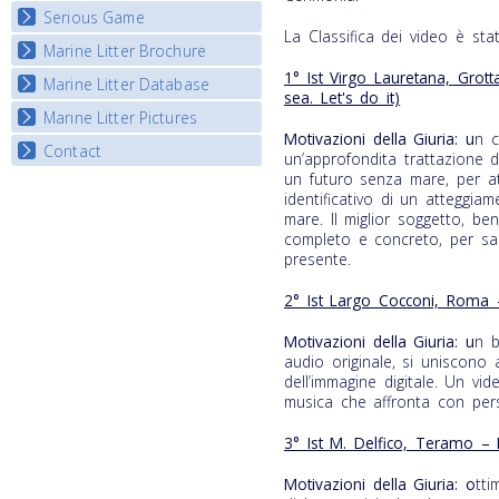
Serious Game
Watch Troubled Waters
La Classifica dei video è sta
Marine Litter Brochure
Start the game
1° Ist Virgo Lauretana, Gr
Marine Litter Database
sea. Let's do it)
Marine Litter Pictures
Motivazioni della Giuria: u
n c
Contact
un’approfondita trattazione de
un futuro senza mare, per att
identificativo di un atteggia
mare. Il miglior soggetto, be
completo e concreto, per sal
presente.
2° Ist Largo Cocconi, Roma –
Motivazioni della Giuria: u
n b
audio originale, si uniscono
dell’immagine digitale. Un vide
musica che affronta con pers
3° Ist M. Delfico, Teramo –
Motivazioni della Giuria: o
tti