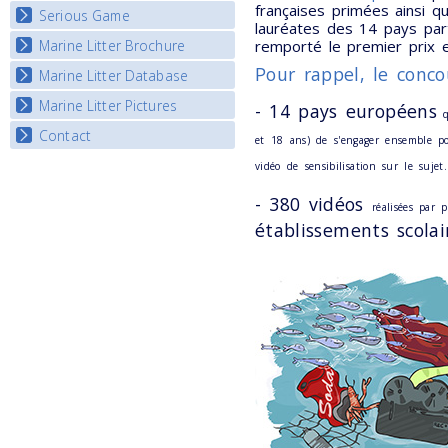
françaises primées ainsi q
Serious Game
Watch Troubled Waters
lauréates des 14 pays part
Marine Litter Brochure
remporté le premier prix 
Start the game
Pour rappel, le conco
Marine Litter Database
Marine Litter Pictures
- 14 pays européens
q
Contact
et 18 ans) de s'engager ensemble po
vidéo de sensibilisation sur le sujet.
- 380 vidéos
réalisées par
établissements scolai