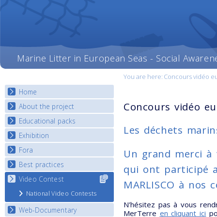
Marine Litter in European Seas - Social Awaren
You are here:
Concours vidéo e
Home
Concours vidéo e
About the project
Educational packs
Objectives
Les déchets marin
Deliverables
Exhibition
E-learning course round I
Partners
E-learning course round II
Fora
National Exhibitions
Un grand merci à 
News
E-learning course round III
Exhibition Journey Map
Best practices
National Fora Outcomes
qui ont participé 
E-learning course round IV
Video Contest
Select content
Best Practice Guide
MARLISCO à nos cô
for your
Map Overview
National Video Contests
country
Listview
N'hésitez pas à vous rendr
Web-Documentary
MerTerre
en cliquant ici
pou