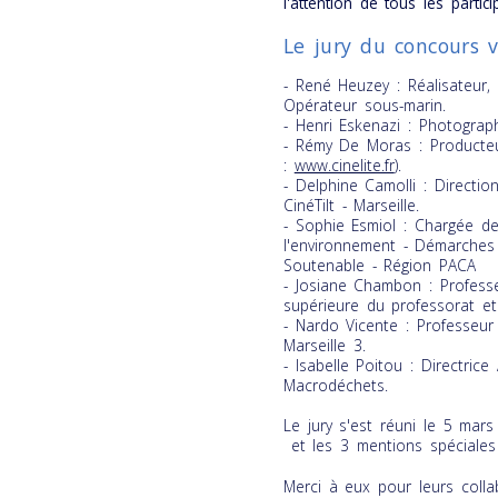
l'attention de tous les partici
Le jury du concours 
- René Heuzey : Réalisateur
Opérateur sous-marin.
- Henri Eskenazi : Photograp
- Rémy De Moras : Producteu
:
www.cinelite.fr
).
- Delphine Camolli : Directio
Cin
éTilt - Marseille.
- Sophie Esmiol : Chargée de
l'environnement - Démarches
Soutenable - Région PACA
- Josiane Chambon : Professe
supérieure du professorat et
- Nardo Vicente : Professeur 
Marseille 3.
- Isabelle Poitou : Directric
Macrodéchets.
Le jury s'est réuni le 5 mar
et les 3 mentions spéciale
Merci à eux pour leurs colla