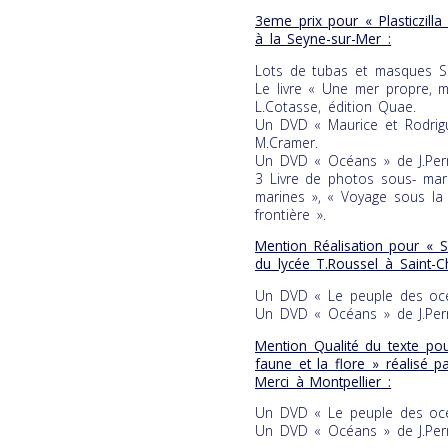
3eme prix pour « Plasticzilla
à la Seyne-sur-Mer :
Lots de tubas et masques S
Le livre « Une mer propre, mi
L.Cotasse, édition Quae.
Un DVD « Maurice et Rodrigu
M.Cramer.
Un DVD « Océans » de J.Perri
3 Livre de photos sous- mari
marines », « Voyage sous la 
frontière ».
Mention Réalisation pour « S
du lycée T.Roussel à Saint-Ch
Un DVD « Le peuple des océa
Un DVD « Océans » de J.Perri
Mention Qualité du texte po
faune et la flore » réalisé 
Merci à Montpellier :
Un DVD « Le peuple des océa
Un DVD « Océans » de J.Perri