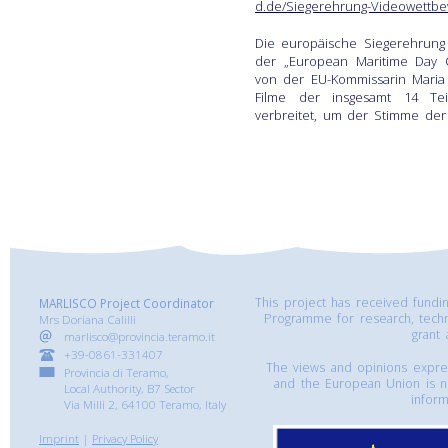
d.de/Siegerehrung-Videowettbew
Die europäische Siegerehrung
der „European Maritime Day C
von der EU-Kommissarin Maria
Filme der insgesamt 14 Te
verbreitet, um der Stimme der
This project has received fund
MARLISCO Project Coordinator
Programme for research, tech
Mrs Doriana Calilli
grant
marlisco@provincia.teramo.it
+39-0861-331407
The views and opinions express
Provincia di Teramo,
and the European Union is n
Local Authority, B7 Sector
inform
Via Milli 2, 64100 Teramo, Italy
Imprint
|
Privacy Policy