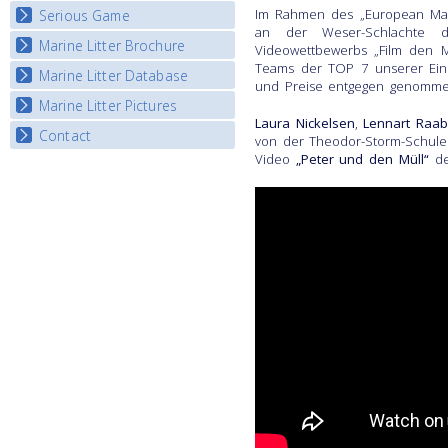
Im Rahmen des „European Mar
Serious Game
Watch Troubled Waters
an der Weser-Schlachte d
Marine Litter Brochure
Start the game
Videowettbewerbs „Film den Mü
Teams der TOP 7 unserer Einl
Marine Litter Database
und Preise entgegen genomm
Marine Litter Pictures
Laura Nickelsen
,
Lennart Raa
Contact
von der Theodor-Storm-Schule
Video
„Peter und den Müll“
den