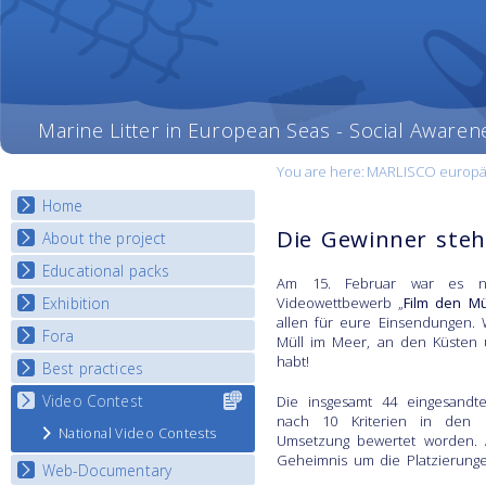
Marine Litter in European Seas - Social Awaren
You are here:
MARLISCO europäi
Home
Die Gewinner steh
About the project
Educational packs
Objectives
Am 15. Februar war es n
Deliverables
Exhibition
Videowettbewerb „
Film den Mü
E-learning course round I
allen für eure Einsendungen. 
Partners
E-learning course round II
Fora
National Exhibitions
Müll im Meer, an den Küsten 
News
E-learning course round III
habt!
Exhibition Journey Map
Best practices
National Fora Outcomes
E-learning course round IV
Video Contest
Select content
Best Practice Guide
Die insgesamt 44 eingesandt
for your
nach 10 Kriterien in den Ka
Map Overview
National Video Contests
country
Umsetzung bewertet worden. 
Listview
Geheimnis um die Platzierungen
Web-Documentary