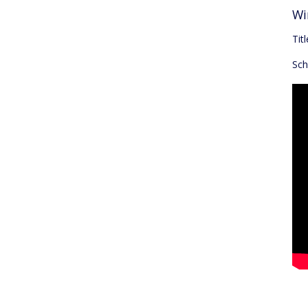
Wi
Tit
Sch