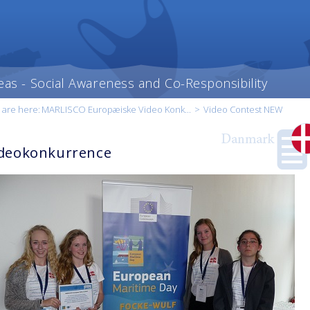
eas - Social Awareness and Co-Responsibility
 are here:
MARLISCO Europæiske Video Konk...
>
Video Contest NEW
deokonkurrence
t content
our
ry