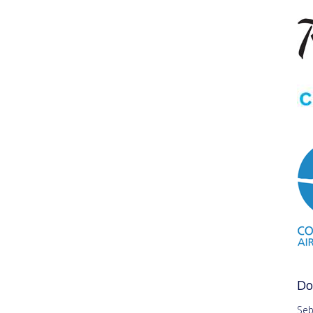
D
Seb