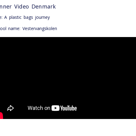
nner Video Denmark
le: A plastic bags journey
ool name: Vestervangskolen