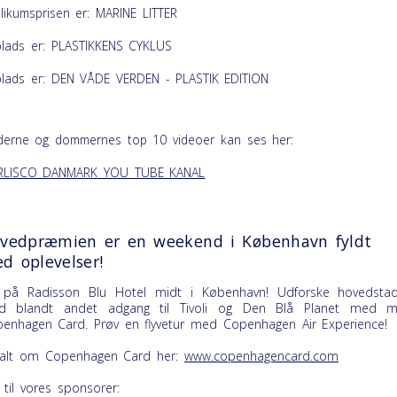
likumsprisen er: MARINE LITTER
plads er: PLASTIKKENS CYKLUS
plads er: DEN VÅDE VERDEN - PLASTIK EDITION
derne og dommernes top 10 videoer kan ses her:
RLISCO DANMARK YOU TUBE KANAL
vedpræmien er en weekend i København fyldt
d oplevelser!
på Radisson Blu Hotel midt i København! Udforske hovedsta
d blandt andet adgang til Tivoli og Den Blå Planet med 
penhagen Card
. Prøv en flyvetur med Copenhagen Air Experience!
alt om Copenhagen Card her:
www.copenhagencard.com
 til vores sponsorer: