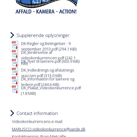
Supplerende oplysninger
DK-Regler og Betingelser - 9
september 2013.pdf
(294.1 KiB)
DK_Beskrivelse af
videokonkurrencen.pdf
(242.1
DK_flyer til laerere.pdf
(603.9 KiB)
KiB)
DK_Indlednings og afslutnings
quizzen.pdf
(313.0 KiB)
DK_Information for laerere og
ledere.pdf
(244.6 KiB)
DK_Plakat_Videokonkurrence.pdf
(1.8 MiB)
Contact information
Videokonkurrencens e-mail
MARLISCO.videokonkurrence@varde.dk
Kontaktperson: Ryan Metcalfe