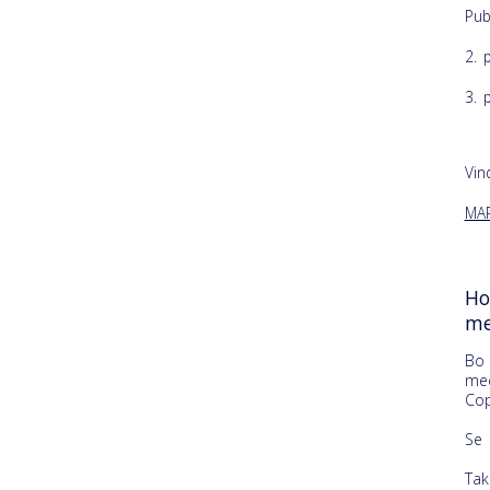
Pub
2. 
3. 
Vin
MA
Ho
me
Bo 
me
Co
Se 
Tak