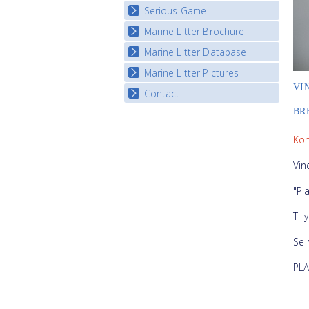
Serious Game
Watch Troubled Waters
Marine Litter Brochure
Start the game
Marine Litter Database
Marine Litter Pictures
VI
Contact
BR
Kon
Vin
"Pl
Till
Se 
PLA