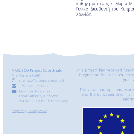
καθηγήτρια τους κ. Μαρία Μα
Γενικό Διευθυντή του Κυπρι
Χαννίδη.
This project has received fund
MARLISCO Project Coordinator
Programme for research, tech
Mrs Doriana Calilli
grant
marlisco@provincia.teramo.it
+39-0861-331407
The views and opinions express
Provincia di Teramo,
and the European Union is n
Local Authority, B7 Sector
inform
Via Milli 2, 64100 Teramo, Italy
Imprint
|
Privacy Policy