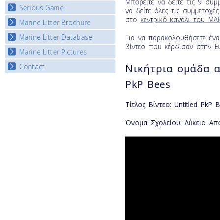
Μπορείτε να δείτε τις 9 συ
Serious Game
Watch Troubled Waters
να δείτε όλες τις συμμετοχές
στο
κεντρικό κανάλι του MA
Marine Litter Brochure
Start the game
Marine Litter Database
Για να παρακολουθήσετε έν
βίντεο που κέρδισαν στην 
Marine Litter Pictures
Νικήτρια ομάδα α
Contact
PkP Bees
Τίτλος Βίντεο: Untitled PkP 
Όνομα Σχολείου: Λύκειο Απ