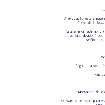
Du
A exposição estará paten
Porto de Lisboa,
Estará encerrada no di
noutros dias devido à oper
serão previ
Hor
Segunda a sexta-f
Fins-d
Marcações de vis
Aceitam-se reservas para vi
email