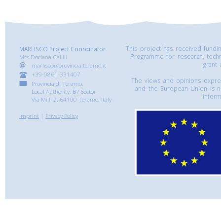
This project has received fund
MARLISCO Project Coordinator
Programme for research, tech
Mrs Doriana Calilli
grant
marlisco@provincia.teramo.it
+39-0861-331407
The views and opinions express
Provincia di Teramo,
and the European Union is n
Local Authority, B7 Sector
inform
Via Milli 2, 64100 Teramo, Italy
Imprint
|
Privacy Policy