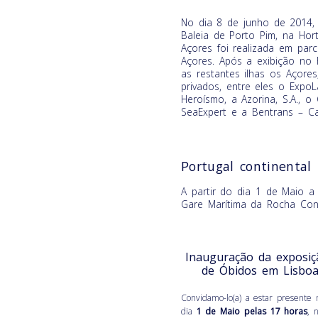
No dia 8 de junho de 2014, 
Baleia de Porto Pim, na Hort
Açores foi realizada em par
Açores. Após a exibição no F
as restantes ilhas os Açores
privados, entre eles o Expo
Heroísmo, a Azorina, S.A., o
SeaExpert e a Bentrans – Car
Portugal continental
A partir do dia 1 de Maio 
Gare Marítima da Rocha Con
Inauguração da exposi
de Óbidos em Lisboa
Convidamo-lo(a) a estar presente
dia
1 de Maio pelas 17 horas
, 