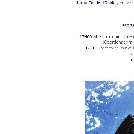
Rocha Conde d’Óbidos
, em Alcân
PROG
17H00
Abertura com aprese
(Coordenadora 
17H15
Concerto de música i
17
1