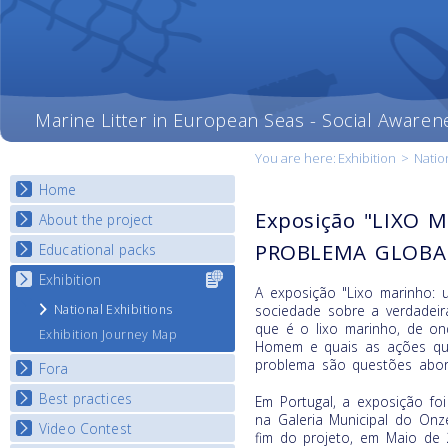
Marine Litter in European Seas - Social Awaren
You are here:
Exhibition
>
Natio
Home
Exposição "LIXO 
About the project
PROBLEMA GLOBA
Educational packs
Objectives
Deliverables
Exhibition
Select content
E-learning course round I
A exposição "Lixo marinho: 
for your
Partners
E-learning course round II
National Exhibitions
sociedade sobre a verdadei
country
News
que é o lixo marinho, de o
E-learning course round III
Exhibition Journey Map
Homem e quais as ações qu
E-learning course round IV
problema são questões abor
Fora
Best practices
National Fora Outcomes
Em Portugal, a exposição f
na Galeria Municipal do Onz
Video Contest
Best Practice Guide
fim do projeto, em Maio de 2