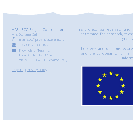
This project has received fund
MARLISCO Project Coordinator
Programme for research, tech
Mrs Doriana Calilli
grant
marlisco@provincia.teramo.it
+39-0861-331407
The views and opinions express
Provincia di Teramo,
and the European Union is n
Local Authority, B7 Sector
inform
Via Milli 2, 64100 Teramo, Italy
Imprint
|
Privacy Policy