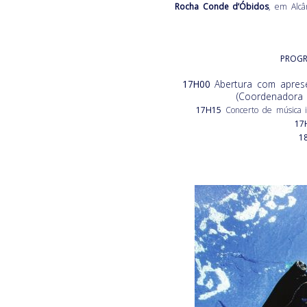
Rocha Conde d’Óbidos
, em Alcân
PROG
17H00
Abertura com aprese
(Coordenadora 
17H15
Concerto de música i
17
1