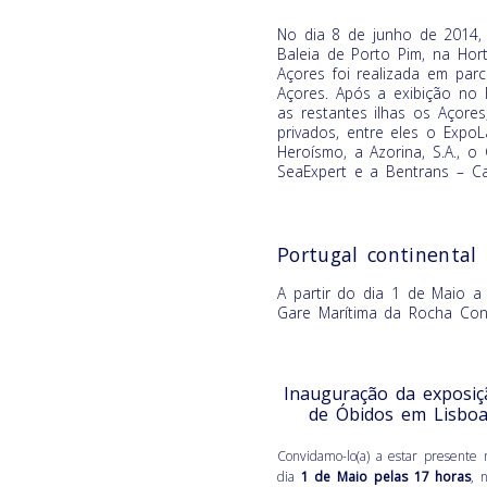
No dia 8 de junho de 2014, 
Baleia de Porto Pim, na Hort
Açores foi realizada em par
Açores. Após a exibição no F
as restantes ilhas os Açores
privados, entre eles o Expo
Heroísmo, a Azorina, S.A., o
SeaExpert e a Bentrans – Car
Portugal continental
A partir do dia 1 de Maio 
Gare Marítima da Rocha Con
Inauguração da exposi
de Óbidos em Lisboa
Convidamo-lo(a) a estar presente
dia
1 de Maio pelas 17 horas
, 