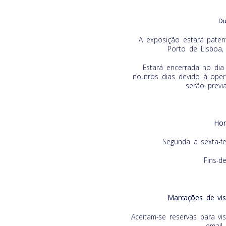
Du
A exposição estará paten
Porto de Lisboa,
Estará encerrada no di
noutros dias devido à oper
serão previ
Hor
Segunda a sexta-f
Fins-d
Marcações de vis
Aceitam-se reservas para vi
email