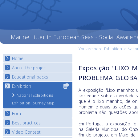
Marine Litter in European Seas - Social Awaren
You are here:
Exhibition
>
Natio
Home
Exposição "LIXO 
About the project
PROBLEMA GLOBA
Educational packs
Objectives
Deliverables
Exhibition
Select content
E-learning course round I
A exposição "Lixo marinho: 
for your
Partners
E-learning course round II
National Exhibitions
sociedade sobre a verdadei
country
News
que é o lixo marinho, de o
E-learning course round III
Exhibition Journey Map
Homem e quais as ações qu
E-learning course round IV
problema são questões abor
Fora
Best practices
National Fora Outcomes
Em Portugal, a exposição f
na Galeria Municipal do Onz
Video Contest
Best Practice Guide
fim do projeto, em Maio de 2