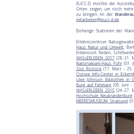
EUCC-D möchte die Ausstellu
Orten zeigen, um noch mehr
zu bringen. An der
Wanderau
mitarbeiter@eucc-d.de
.
Bisherige Stationen der Wand
Erlebniszentrum Naturgewalten
Haus Natur und Umwelt
, Ber
Erlebnisort Reden, Schiffweiler
WASsERLEBEN 2017
(28.-31. 
Nationalpark-Haus Föhr
(01. 
Zoo Rostock
(17. März - 25.
Ostsee Info-Center in Eckern
Uwe Johnson- Bibliothek in 
Burg auf Fehmarn
(05. Juni - 
WASsERLEBEN 2015
(24.-27. 
Hochschule Neubrandenburg
MEERESMUSEUM Stralsund
(01