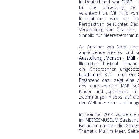
In Deutschland war
EUCC - 
für die Umsetzung der 
verantwortlich. Mit Hilfe vo
Installationen wird die 
Perspektiven beleuchtet. Das
Verwendung von Ölfässern,
Sinnbild für Meeresverschmut
Als Anrainer von Nord- un
angrenzende Meeres- und Kü
Ausstellung
„Mensch ∙ Müll 
Illustrator Christoph Tillman
ein Kinderbanner umgese
Leuchtturm
Klein und Groß 
Ergänzend dazu zeigt eine V
des europaweiten MARLISCO
Kinder und Jugendliche im
zweiminütigen Videos auf d
der Weltmeere hin und bring
Im Sommer 2014 wurde die Au
im MEERESMUSEUM Stralsund a
Besucher nahmen die Gelegen
Thematik Müll im Meer. Seith