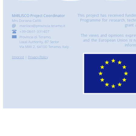
This project has received fund
MARLISCO Project Coordinator
Programme for research, tech
Mrs Doriana Calilli
grant
marlisco@provincia.teramo.it
+39-0861-331407
The views and opinions express
Provincia di Teramo,
and the European Union is n
Local Authority, B7 Sector
inform
Via Milli 2, 64100 Teramo, Italy
Imprint
|
Privacy Policy