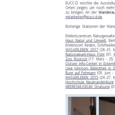
EUCC-D möchte die Ausstellu
Orten zeigen, um noch mehr
zu bringen. An der
Wanderau
mitarbeiter@eucc-d.de
.
Bisherige Stationen der Wand
Erlebniszentrum Naturgewalten
Haus Natur und Umwelt
, Ber
Erlebnisort Reden, Schiffweiler
WASsERLEBEN 2017
(28.-31. 
Nationalpark-Haus Föhr
(01. 
Zoo Rostock
(17. März - 25.
Ostsee Info-Center in Eckern
Uwe Johnson- Bibliothek in 
Burg auf Fehmarn
(05. Juni - 
WASsERLEBEN 2015
(24.-27. 
Hochschule Neubrandenburg
MEERESMUSEUM Stralsund
(01