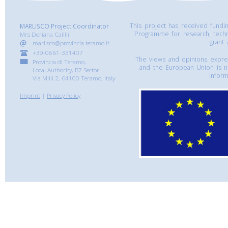
This project has received fund
MARLISCO Project Coordinator
Programme for research, tech
Mrs Doriana Calilli
grant
marlisco@provincia.teramo.it
+39-0861-331407
The views and opinions express
Provincia di Teramo,
and the European Union is n
Local Authority, B7 Sector
inform
Via Milli 2, 64100 Teramo, Italy
Imprint
|
Privacy Policy