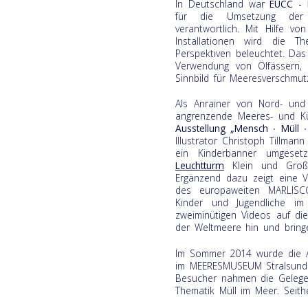
In Deutschland war
EUCC - 
für die Umsetzung der 
verantwortlich. Mit Hilfe vo
Installationen wird die 
Perspektiven beleuchtet. Das
Verwendung von Ölfässern,
Sinnbild für Meeresverschmut
Als Anrainer von Nord- un
angrenzende Meeres- und Kü
Ausstellung
„Mensch ∙ Müll 
Illustrator Christoph Tillman
ein Kinderbanner umgese
Leuchtturm
Klein und Groß 
Ergänzend dazu zeigt eine V
des europaweiten MARLISCO
Kinder und Jugendliche im
zweiminütigen Videos auf d
der Weltmeere hin und bring
Im Sommer 2014 wurde die Au
im MEERESMUSEUM Stralsund a
Besucher nahmen die Gelegen
Thematik Müll im Meer. Seith