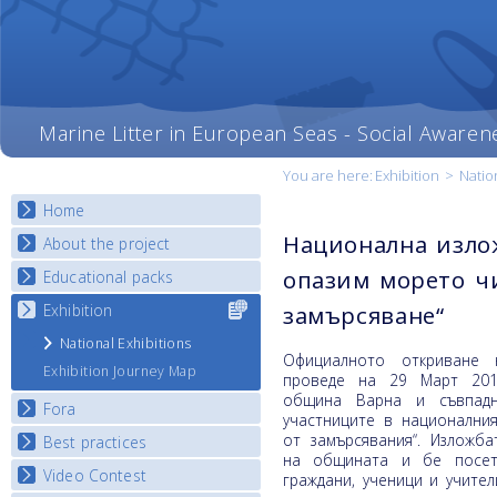
Marine Litter in European Seas - Social Awaren
You are here:
Exhibition
>
Natio
Home
Национална изло
About the project
опазим морето ч
Educational packs
Objectives
Deliverables
Exhibition
Select content
замърсяване“
E-learning course round I
for your
Partners
E-learning course round II
National Exhibitions
country
Официалното откриване 
News
E-learning course round III
Exhibition Journey Map
проведе на 29 Март 201
E-learning course round IV
община Варна и съвпадн
Fora
участниците в национални
от замърсявания“. Изложб
Best practices
National Fora Outcomes
на общината и бе посет
Video Contest
Best Practice Guide
граждани, ученици и учител