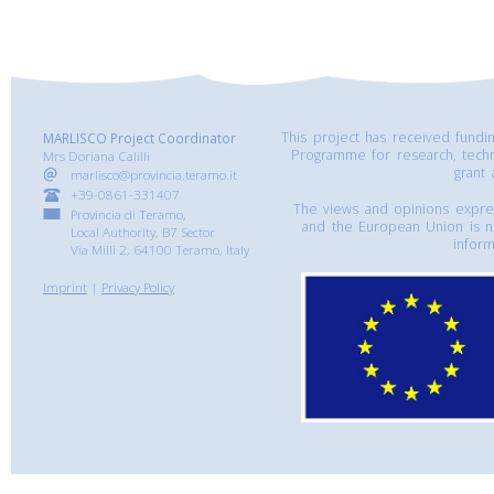
This project has received fund
MARLISCO Project Coordinator
Programme for research, tech
Mrs Doriana Calilli
grant
marlisco@provincia.teramo.it
+39-0861-331407
The views and opinions express
Provincia di Teramo,
and the European Union is n
Local Authority, B7 Sector
inform
Via Milli 2, 64100 Teramo, Italy
Imprint
|
Privacy Policy