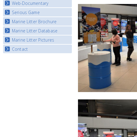
Map Overview
Web-Documentary
National Video Contests
Listview
Serious Game
Watch Troubled Waters
Marine Litter Brochure
Start the game
Marine Litter Database
Marine Litter Pictures
Contact