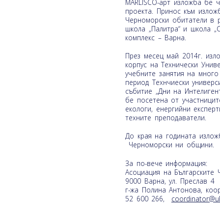
MARLISCO-арт изложба бе ч
проекта. Принос към излож
Черноморски обитатели в р
школа „Палитра“ и школа „
комплекс – Варна.
През месец май 2014г. изл
корпус на Технически Унив
учебните занятия на много 
период Технчиески универс
събитие „Дни на Интелиген
бе посетена от участницит
екологи, енергийни експерт
техните преподаватели.
До края на годината излож
Черноморски ни общини.
За по-вече информация:
Aсоциация на Българските
9000 Варна, ул. Преслав 4
г-жа Полина Антонова, коо
52 600 266,
coordinator@ub