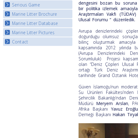
Listview
dengesini bozan bu soruna 
Serious Game
Watch Troubled Waters
bir politika izlemek amacı
Araştırmaları Vakfı (TÜDAV)
Marine Litter Brochure
Start the game
Ulusal Forumu “ düzenledik.
Marine Litter Database
Avrupa denizlerindeki çöple
Marine Litter Pictures
doğurduğu olumsuz sonuçla
Contact
bilinç oluşturmak amacıyl
kapsamında 2012 yılında b
(Avrupa Denizlerindeki De
Sorumluluk) Projesi kapsam
olan “Deniz Çöpleri Ulusal 
ortağı Türk Deniz Araştırm
tarihinde Grand Öztanık Hote
Güven İslamoğu’nun moderatör
Su Ürünleri Fakültesi’nden
Şehircilik Bakanlığı’ndan Den
Müdürü
Meryem Arslan
, PA
Afrika Başkanı
Yavuz Eroğl
Derneği Başkanı
Hakan Tirya