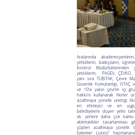
Aralarında akademisyenleri
yetkililerin, balıkçıların, öğr
Kontrol Müdürlüklerinden ye
yetkililerin, PAGEV, ÇEVKO,
yanı sıra TÜBİTAK, Çevre Mü
Güvenlik Komutanlığı, İSTAÇ v
ve 10’a yakın çevrim içi gru
hakkı’nı kullanarak fikirler 
azaltmaya yönelik ürettiği 
en etkileyici ve en uygula
belediyelere düşen yetki tanı
vb. yerlere daha çok kamu 
atıkmatikler tasarlanması g
çöpleri azaltmaya yönelik t
Eylemler Listesi” hazırlana