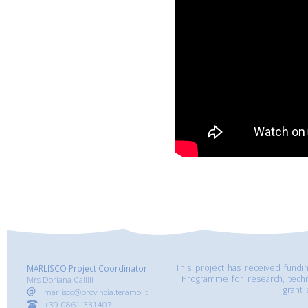
This project has received fund
MARLISCO Project Coordinator
Programme for research, tech
Mrs Doriana Calilli
grant
marlisco@provincia.teramo.it
+39-0861-331407