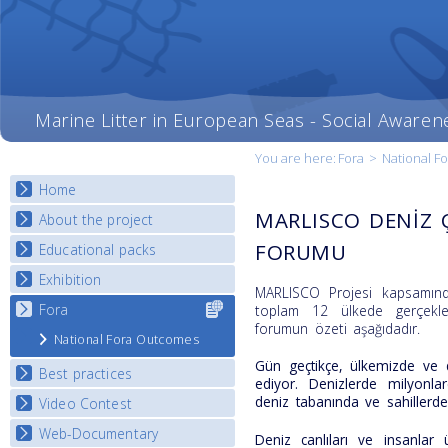
Marine Litter in European Seas - Social Awaren
You are here:
Fora
>
National F
Home
MARLISCO DENİZ 
About the project
FORUMU
Educational packs
Objectives
Deliverables
Exhibition
E-learning course round I
MARLISCO Projesi kapsamınd
Partners
E-learning course round II
Fora
Select content
National Exhibitions
toplam 12 ülkede gerçekleşt
News
for your
forumun özeti aşağıdadır.
E-learning course round III
Exhibition Journey Map
National Fora Outcomes
country
E-learning course round IV
Gün geçtikçe, ülkemizde ve 
Best practices
ediyor. Denizlerde milyonla
deniz tabanında ve sahillerde 
Video Contest
Best Practice Guide
Map Overview
Web-Documentary
National Video Contests
Deniz canlıları ve insanlar