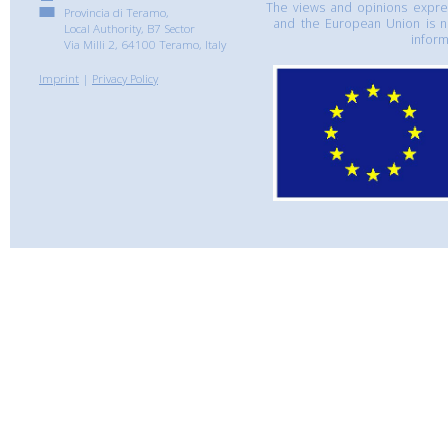
The views and opinions express
Provincia di Teramo,
and the European Union is n
Local Authority, B7 Sector
inform
Via Milli 2, 64100 Teramo, Italy
Imprint
|
Privacy Policy