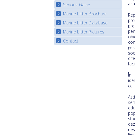
Listview
asu
Serious Game
Watch Troubled Waters
Marine Litter Brochure
Start the game
Rep
pro
Marine Litter Database
pre
pen
Marine Litter Pictures
obi
Contact
con
ges
soc
dif
fac
În 
ide
ce 
Ast
sem
edu
pop
stu
de
nes
lip