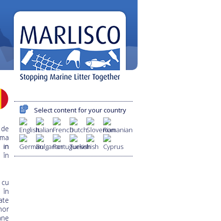
Select content for your country
 de
ema
 in
 în
 cu
i în
ate
nor
ane