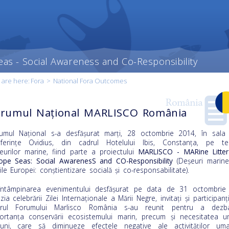
eas - Social Awareness and Co-Responsibility
 are here:
Fora
>
National Fora Outcomes
orumul Național MARLISCO România
umul Naţional s-a desfăşurat marţi, 28 octombrie 2014, în sala
ferințe Ovidius, din cadrul Hotelului Ibis, Constanța, pe t
eurilor marine, fiind parte a proiectului
MARLISCO -
MARine Litter
t content
ope Seas: Social AwarenesS and CO-Responsibility
(Deşeuri marine
our
ile Europei: conştientizare socială şi co-responsabilitate).
ry
întâmpinarea evenimentului desfăşurat pe data de 31 octombrie
zia celebrării Zilei Internaţionale a Mării Negre, invitaţi şi participanţ
drul Forumului Marlisco România s-au reunit pentru a dezb
ortanţa conservării ecosistemului marin, precum şi necesitatea u
iuni, care să diminueze efectele negative ale activităţilor um