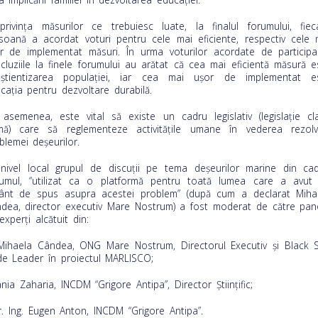
privinţa măsurilor ce trebuiesc luate, la finalul forumului, fiec
soană a acordat voturi pentru cele mai eficiente, respectiv cele 
r de implementat măsuri. În urma voturilor acordate de participan
cluziile la finele forumului au arătat că cea mai eficientă măsură e
ştientizarea populaţiei, iar cea mai uşor de implementat e
caţia pentru dezvoltare durabilă.
asemenea, este vital să existe un cadru legislativ (legislaţie cla
mă) care să reglementeze activităţile umane în vederea rezolvă
blemei deşeurilor.
nivel local grupul de discuții pe tema deșeurilor marine din cad
umul, “utilizat ca o platformă pentru toată lumea care a avut
ânt de spus asupra acestei problem” (după cum a declarat Miha
dea, director executiv ­Mare Nostrum) a fost moderat de către pan
experți alcătuit din:
ihaela Cândea, ONG Mare Nostrum, Directorul Executiv și Black 
e Leader în proiectul MARLISCO;
ania Zaharia, INCDM “Grigore Antipa”, Director Științific;
r. Ing. Eugen Anton, INCDM “Grigore Antipa”.