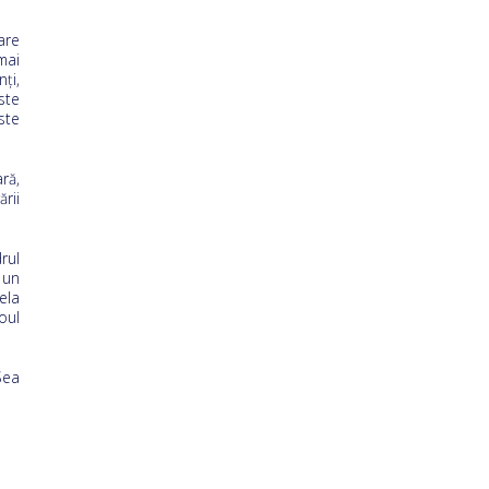
are
mai
ți,
ste
ste
ră,
rii
rul
 un
ela
oul
Sea