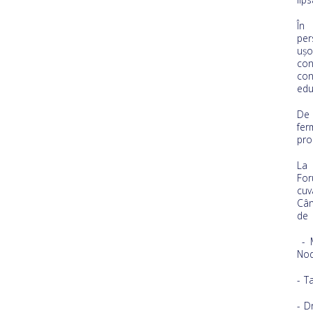
În 
per
uşo
con
con
edu
De 
fer
pro
La 
For
cuv
Cân
de 
- M
Nod
- T
- D