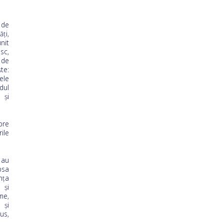
 de
ți,
nit
sc,
 de
te:
ele
dul
 şi
pre
ile
 au
psa
nţa
 şi
me,
 şi
us,