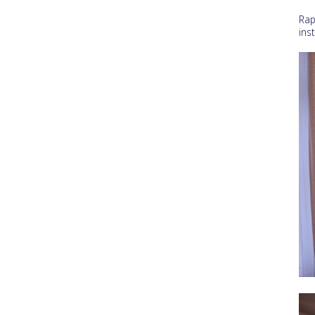
Rap
inst