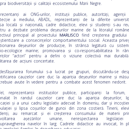
pra biodiversităţii şi calităţii ecosistemului Mării Negre.
rezentanți ai ONG-urilor, instituții publice, autorități, agenții
tecție a mediului, ABADL, reprezentanți de la diferite universită
sa locală și națională, cadre didactice, elevi şi studenți s-au reu
tru a dezbate problema deșeurilor marine de la litoralul române
ectivul principal al proiectului
MARLISCO
fiind creşterea gradului
ştientizare a consecinţelor comportamentului social. Aceasta priveş
tionarea deşeurilor de producţie, în strânsă legătură cu sistem
io-ecologice marine; promovarea şi co-responsabilitatea în rân
eriţilor “actori” pentru a defini o viziune colectivă mai durabilă
ilitarea de acţiuni concertate.
desfăşurarea forumului s-a lucrat pe grupuri, discutându-se des
ntificarea cauzelor care duc la apariția deșeurilor marine și măsur
trebuie avute în vedere pentru a combate acest fenomen nedorit.
fel, reprezentanţii instituţiilor publice, participanţi la forum,
nalat în randul cauzelor care duc la apariţia deşeurilor, li
caţiei şi a unui cadru legislativ adecvat în domeniu, dar şi incoştie
ulaţiei şi lipsa coşurilor de gunoi din zona costieră. Tinerii, elevi
denţi, au remarcat şi ei creşterea consumului de materii pri
zvoltarea aşezărilor umane, nerespectarea legislaţiei
upravegherea navelor în larg. Cadrele didactice au invocat, în pl
sa implicării familiei în dezvoltarea educaţiei.