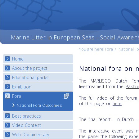
Marine Litter in European Seas - Social Awaren
You are here:
Fora
>
National F
Home
National fora on m
About the project
Educational packs
Objectives
The MARLISCO Dutch Fo
Deliverables
livestreamed from the
Pakhui
Exhibition
E-learning course round I
Partners
E-learning course round II
Fora
Select content
National Exhibitions
The full video of the forum
News
for your
E-learning course round III
of this page or
here
.
Exhibition Journey Map
National Fora Outcomes
country
E-learning course round IV
Best practices
The final report - in Dutch -
Video Contest
Best Practice Guide
The interactive event was 
Map Overview
Web-Documentary
National Video Contests
the panel the following exper