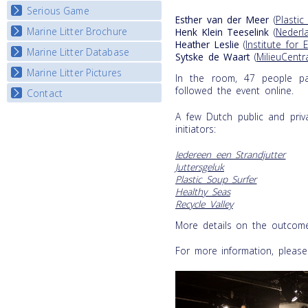
Listview
Serious Game
Watch Troubled Waters
Esther van der Meer
(
Plasti
Marine Litter Brochure
Henk Klein Teeselink
(
Nederl
Start the game
Heather Leslie
(
Institute for
Marine Litter Database
Sytske de Waart
(
MilieuCentr
Marine Litter Pictures
In the room, 47 people pa
followed the event online.
Contact
A few Dutch public and privat
initiators:
Iedereen een Strandjutter
Juttersgeluk
Plastic Soup Surfer
Healthy Seas
Recycle Valley
More details on the outcome
For more information, pleas