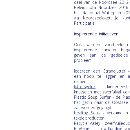
deel van de Noordzee 2012-2
Beleidsnota Noordzee 2016-
het Nationaal Waterplan 20
via
Noordzeeloket
. Je kun
Participatie
.
Inspirerende initiatieven
Ook werden voorbeelden 
inspirerende manieren bur
geven aan de ‘gedeelde v
probleem:
Iedereen een Strandjutter
- 
een hoop te leggen en aut
nemen.
Juttersgeluk
- kinderfeestj
knutselen met zwerfafval cent
Plastic Soup Surfer
- de Plas
het gezin naar de Oostzee waa
zal worden gejaagd.
Healthy Seas
- verzamelen 
textielproducten.
Recycle Valley
- zwerfvuileduc
BinBang
- crowdfunding voo