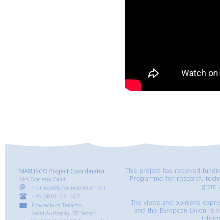
This project has received fund
MARLISCO Project Coordinator
Programme for research, tech
Mrs Doriana Calilli
grant
marlisco@provincia.teramo.it
+39-0861-331407
The views and opinions express
Provincia di Teramo,
and the European Union is n
Local Authority, B7 Sector
inform