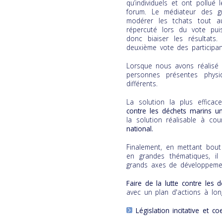
qu’individuels et ont pollu
forum. Le médiateur des g
modérer les tchats tout a
répercuté lors du vote pu
donc biaiser les résultat
deuxième vote des participan
Lorsque nous avons réalisé 
personnes présentes phys
différents.
La solution la plus effica
contre les déchets marins u
la solution réalisable à c
national.
Finalement, en mettant bout
en grandes thématiques, il
grands axes de développemen
Faire de la lutte contre les
avec un plan d'actions à lo
Législation incitative et coe