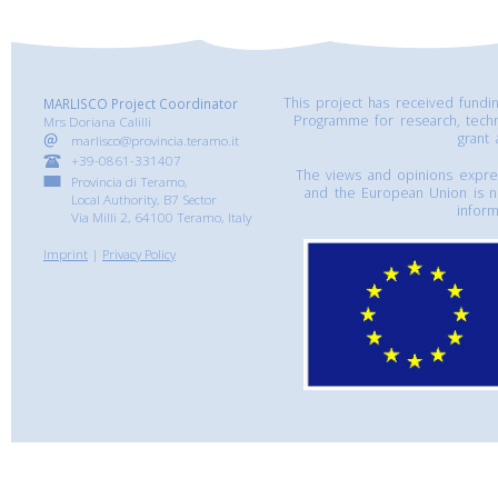
This project has received fund
MARLISCO Project Coordinator
Programme for research, tech
Mrs Doriana Calilli
grant
marlisco@provincia.teramo.it
+39-0861-331407
The views and opinions express
Provincia di Teramo,
and the European Union is n
Local Authority, B7 Sector
inform
Via Milli 2, 64100 Teramo, Italy
Imprint
|
Privacy Policy