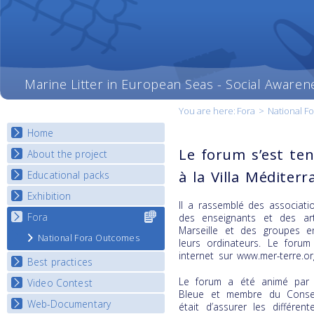
Marine Litter in European Seas - Social Awaren
You are here:
Fora
>
National F
Home
Le forum s’est ten
About the project
à la Villa Méditerr
Educational packs
Objectives
Deliverables
Exhibition
E-learning course round I
Il a rassemblé des associatio
Partners
E-learning course round II
Fora
Select content
National Exhibitions
des enseignants et des art
News
for your
Marseille et des groupes en
E-learning course round III
Exhibition Journey Map
National Fora Outcomes
country
leurs ordinateurs. Le forum
E-learning course round IV
internet sur www.mer-terre.or
Best practices
Le forum a été animé par C
Video Contest
Best Practice Guide
Bleue et membre du Conseil 
Map Overview
Web-Documentary
National Video Contests
était d’assurer les différe